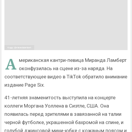
Кадр: @mirandalambert
А
мериканская кантри-певица Миранда Ламберт
оконфузилась на сцене из-за наряда. На
соответствующее видео в TikTok обратило внимание
издание Page Six.
41-летняя знаменитость выступила на концерте
коллеги Моргана Уоллена в Сиэтле, США. Она
появилась перед зрителями в завязанной на талии
черной футболке, украшенной бахромой на спине, и
голубой джинсовой мини-юбке с кожаным поясом и