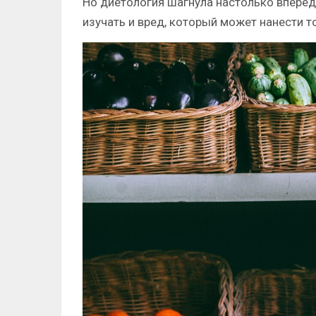
Но диетология шагнула настолько вперед,
изучать и вред, который может нанести то