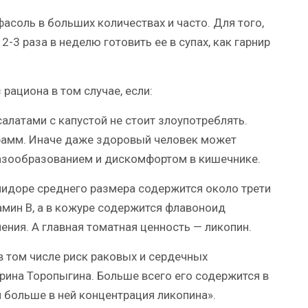
асоль в больших количествах и часто. Для того,
2-3 раза в неделю готовить ее в супах, как гарнир
рациона в том случае, если:
салатами с капустой не стоит злоупотреблять.
грамм. Иначе даже здоровый человек может
азообразованием и дискомфортом в кишечнике.
идоре среднего размера содержится около трети
амин В, а в кожуре содержится флавоноид
ения. А главная томатная ценность — ликопин.
 том числе риск раковых и сердечных
Ирина Торопыгина. Больше всего его содержится в
м больше в ней концентрация ликопина».