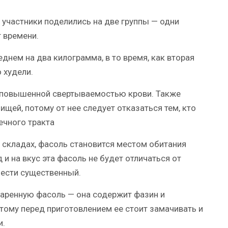
 участники поделились на две группы — одни
т времени.
днем на два килограмма, в то время, как вторая
 худели.
с повышенной свертываемостью крови. Также
ищей, потому от нее следует отказаться тем, кто
чного тракта
и складах, фасоль становится местом обитания
д и на вкус эта фасоль не будет отличаться от
нести существенный.
варенную фасоль — она содержит фазин и
тому перед приготовлением ее стоит замачивать и
и.