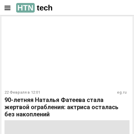
HTN
tech
РЕКЛАМА
РЕКЛАМА
22 Февраля в 12:01
eg.ru
90-летняя Наталья Фатеева стала
жертвой ограбления: актриса осталась
без накоплений