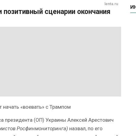
lenta.ru
И
и позитивный сценарии окончания
т начать «воевать» с Трампом
а президента (ОП) Украины Алексей Арестович
емистов Росфинмониторинга)
назвал, по его