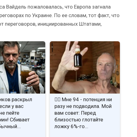
са Вайдель пожаловалась, что Европа загнала
еговорах по Украине. По ее словам, тот факт, что
от переговоров, инициированных Штатами,
иков раскрыл
❤️‍🔥 Мне 94 - потенция ни
если у вас
разу не подводила. Мой
не пейте
вам совет: Перед
ин! Сбивает
близостью глотайте
бычный...
ложку 6%-го...