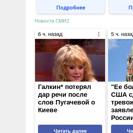
Подробнее
П
Новости СМИ2
6
ч. назад
5
ч. наза
Галкин* потерял
"Ее бо
дар речи после
США с
слов Пугачевой о
трево
Киеве
заявле
Росси
Читать далее
Чи