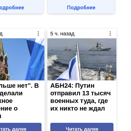
одробнее
Подробнее
д
5
ч. назад
льше нет". В
АБН24: Путин
делали
отправил 13 тысяч
жное
военных туда, где
ние о
их никто не ждал
и
тать далее
Читать далее