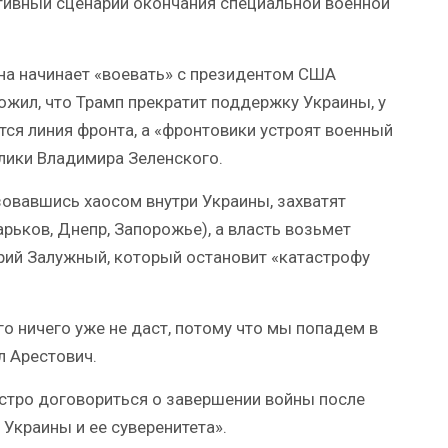
тивный сценарий окончания специальной военной
ина начинает «воевать» с президентом США
жил, что Трамп прекратит поддержку Украины, у
ся линия фронта, а «фронтовики устроят военный
лики Владимира Зеленского.
зовавшись хаосом внутри Украины, захватят
рьков, Днепр, Запорожье), а власть возьмет
рий Залужный, который остановит «катастрофу
о ничего уже не даст, потому что мы попадем в
л Арестович.
ыстро договориться о завершении войны после
Украины и ее суверенитета».