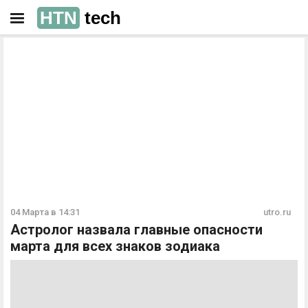
HTN
tech
РЕКЛАМА
РЕКЛАМА
04 Марта в 14:31
utro.ru
Астролог назвала главные опасности
марта для всех знаков зодиака