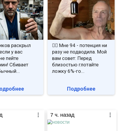
иков раскрыл
❤️‍🔥 Мне 94 - потенция ни
если у вас
разу не подводила. Мой
не пейте
вам совет: Перед
ин! Сбивает
близостью глотайте
бычный...
ложку 6%-го...
одробнее
Подробнее
д
7
ч. назад