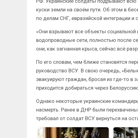
РФ. Украинские солдаты подрывают всю 
куски земли на своём пути. Об этом в б
по делам СНГ, евразийской интеграции и
«Они взрывают все объекты социальной 
водопроводные сети, полностью после с
они, как загнанная крыса, сейчас всё ра
По его словам, чем ближе становятся пе
руководство ВСУ. В свою очередь, «Бел
эвакуируют граждан, бросая их где-то в 
приходится добираться через Белорусси
Однако некоторые украинские командиры
насмерть. Ранее в ДНР были перехвачен
требовал от солдат ВСУ вернуться на ост