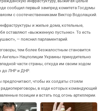
гражданскую инфрастуктуру, выжигая целые
еседе сообщил первый зампред комитета Госдумы
 связям с соотечественниками Виктор Водолацкий.
инфраструктуры и жилые дома, котельные,
ебя оставляют «выжженную пустыню». То есть
зрушают», — пояснил парламентарий.
реговоры, тем более безжалостным становится
ые Ангелы» Нацполиции Украины принудительно
западной части страны, откуда им своим ходом
ю до ЛНР и ДНР.
 предпочитают, чтобы их солдаты стояли
ы радиопереговоры, в ходе которых командующий
авленные позиции и встать под огонь артиллерии.