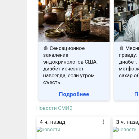
🩸 Сенсационное
🩸 Мясн
заявление
правду: 
эндокринологов США:
диабет, 
диабет исчезнет
метформ
навсегда, если утром
сахар о
съесть...
Подробнее
П
Новости СМИ2
4
ч. назад
3
ч. наза