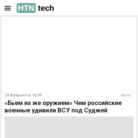
HTN
tech
РЕКЛАМА
РЕКЛАМА
24 Февраля в 16:38
ria.ru
«Бьем их же оружием» Чем российские
военные удивили ВСУ под Суджей