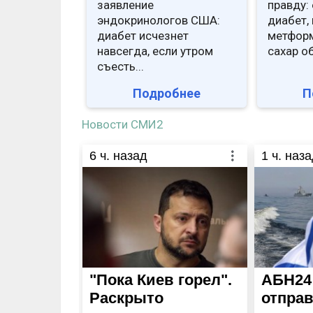
заявление
правду: 
эндокринологов США:
диабет, 
диабет исчезнет
метформ
навсегда, если утром
сахар о
съесть...
Подробнее
П
Новости СМИ2
6
ч. назад
1
ч. наза
"Пока Киев горел".
АБН24
Раскрыто
отправ