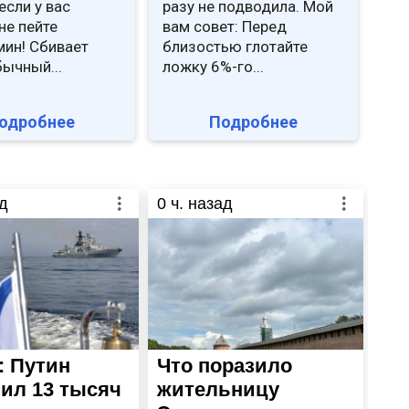
если у вас
разу не подводила. Мой
не пейте
вам совет: Перед
ин! Сбивает
близостью глотайте
бычный...
ложку 6%-го...
одробнее
Подробнее
д
0
ч. назад
: Путин
Что поразило
ил 13 тысяч
жительницу