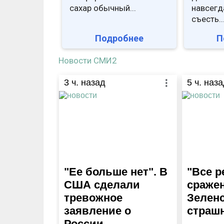
сахар обычный...
навсегд
съесть..
Подробнее
П
Новости СМИ2
3
ч. назад
5
ч. наза
"Ее больше нет". В
"Все р
США сделали
сражен
тревожное
Зелен
заявление о
страш
России