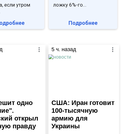
а, если утром
ложку 6%-го...
.
одробнее
Подробнее
д
5
ч. назад
ешит одно
США: Иран готовит
ие".
100-тысячную
ский открыл
армию для
ную правду
Украины