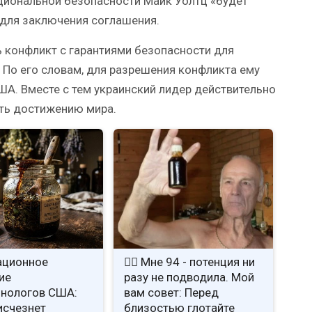
ациональной безопасности Майк Уолтц «будет
 для заключения соглашения.
ь конфликт с гарантиями безопасности для
 По его словам, для разрешения конфликта ему
ША. Вместе с тем украинский лидер действительно
ать достижению мира.
ационное
❤️‍🔥 Мне 94 - потенция ни
ие
разу не подводила. Мой
нологов США:
вам совет: Перед
исчезнет
близостью глотайте