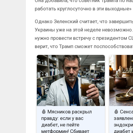
Она добавила, что советник Трампа по н
работать круглосуточно в эти выходные»
Однако Зеленский считает, что завершит
Украины уже на этой неделе невозможно.
нужно провести встречу с президентом С
верит, что Трамп сможет поспособствов
🩸 Мясников раскрыл
🩸 Сенс
правду: если у вас
заявлен
диабет, не пейте
эндокри
метформин! Сбивает
диабет 