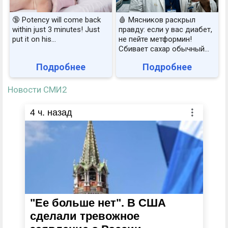
🔞 Potency will come back
🩸 Мясников раскрыл
within just 3 minutes! Just
правду: если у вас диабет,
put it on his…
не пейте метформин!
Сбивает сахар обычный...
Подробнее
Подробнее
Новости СМИ2
4
ч. назад
"Ее больше нет". В США
сделали тревожное