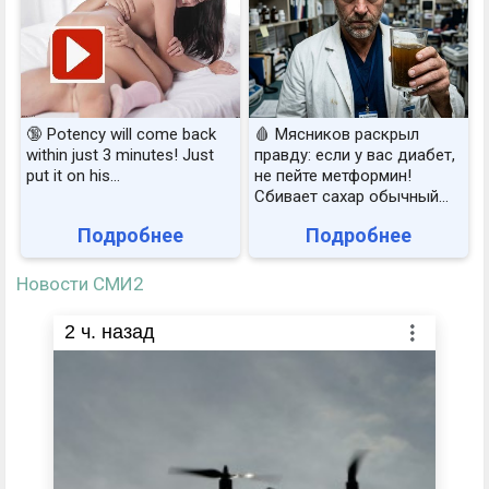
🔞 Potency will come back
🩸 Мясников раскрыл
within just 3 minutes! Just
правду: если у вас диабет,
put it on his…
не пейте метформин!
Сбивает сахар обычный...
Подробнее
Подробнее
Новости СМИ2
2
ч. назад