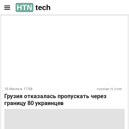
HTN
tech
РЕКЛАМА
РЕКЛАМА
15 Июля в 17:58
russian.rt.com
Грузия отказалась пропускать через
границу 80 украинцев