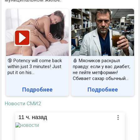
🔞 Potency will come back
🩸 Мясников раскрыл
within just 3 minutes! Just
правду: если у вас диабет,
put it on his…
не пейте метформин!
Сбивает сахар обычный...
Подробнее
Подробнее
Новости СМИ2
11
ч. назад