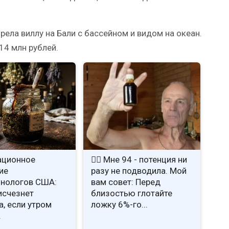
рела виллу на Бали с бассейном и видом на океан.
14 млн рублей.
ационное
❤️‍🔥 Мне 94 - потенция ни
ие
разу не подводила. Мой
нологов США:
вам совет: Перед
исчезнет
близостью глотайте
а, если утром
ложку 6%-го...
.