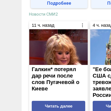
Подробнее
П
Новости СМИ2
11
ч. назад
4
ч. наза
Галкин* потерял
"Ее бо
дар речи после
США с
слов Пугачевой о
трево
Киеве
заявле
Росси
Читать далее
Чи