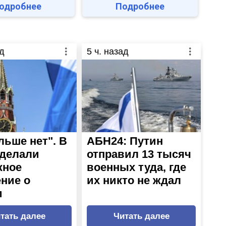
одробнее
Подробнее
д
5
ч. назад
льше нет". В
АБН24: Путин
делали
отправил 13 тысяч
жное
военных туда, где
ние о
их никто не ждал
и
тать далее
Читать далее