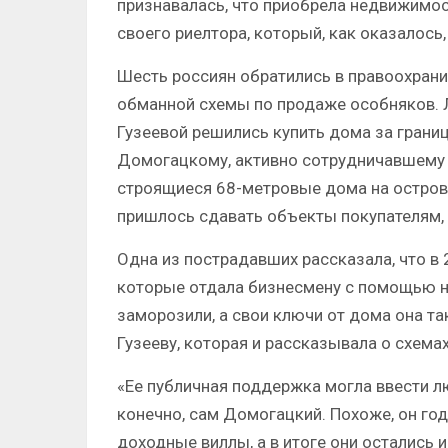
признавалась, что приобрела недвижимост
своего риелтора, который, как оказалось,
Шесть россиян обратились в правоохрани
обманной схемы по продаже особняков. 
Гузеевой решились купить дома за грани
Домогацкому, активно сотрудничавшему с
строящиеся 68-метровые дома на острове
пришлось сдавать объекты покупателям, 
Одна из пострадавших рассказала, что в 2
которые отдала бизнесмену с помощью н
заморозили, а свои ключи от дома она так
Гузееву, которая и рассказывала о схемах
«Ее публичная поддержка могла ввести л
конечно, сам Домогацкий. Похоже, он го
доходные виллы, а в итоге они остались и