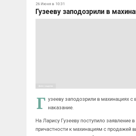
26 Июня в 10:31
Гузееву заподозрили в махина
Фото: соцсети
Г
узееву заподозрили в махинациях с 
наказание.
На Ларису Гузееву поступило заявление 
причастности к махинациям с продажей в