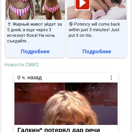
👙 Жирный живот уйдет за
🔞 Potency will come back
5 дней, а еще через 3
within just 3 minutes! Just
исчезнут бока! На ночь
put it on his…
съедайте...
Подробнее
Подробнее
Новости СМИ2
0
ч. назад
Галкин* потерял дар речи