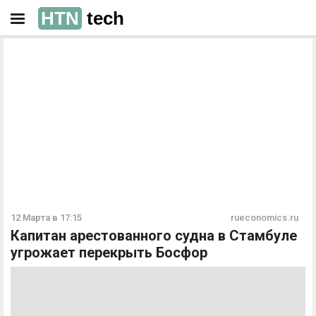
HTN
tech
РЕКЛАМА
РЕКЛАМА
12 Марта в 17:15
rueconomics.ru
Капитан арестованного судна в Стамбуле
угрожает перекрыть Босфор