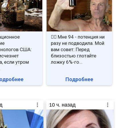
ационное
❤️‍🔥 Мне 94 - потенция ни
ие
разу не подводила. Мой
нологов США:
вам совет: Перед
исчезнет
близостью глотайте
а, если утром
ложку 6%-го...
.
одробнее
Подробнее
д
10
ч. назад