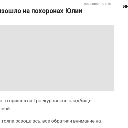
rueconomics.ru
И
изошло на похоронах Юлии
 кто пришел на Троекуровское кладбище
овой.
 толпа разошлась, все обратили внимание на