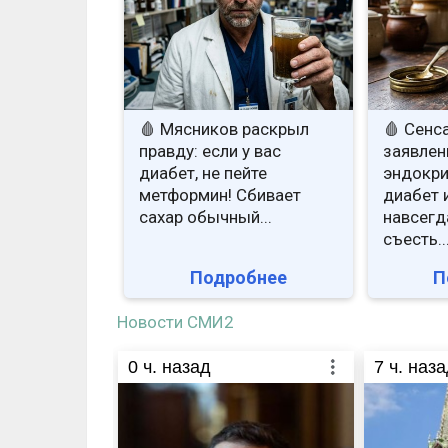
🩸 Мясников раскрыл
🩸 Сенс
правду: если у вас
заявлен
диабет, не пейте
эндокри
метформин! Сбивает
диабет 
сахар обычный...
навсегд
съесть..
Подробнее
П
Новости СМИ2
0
ч. назад
7
ч. наза