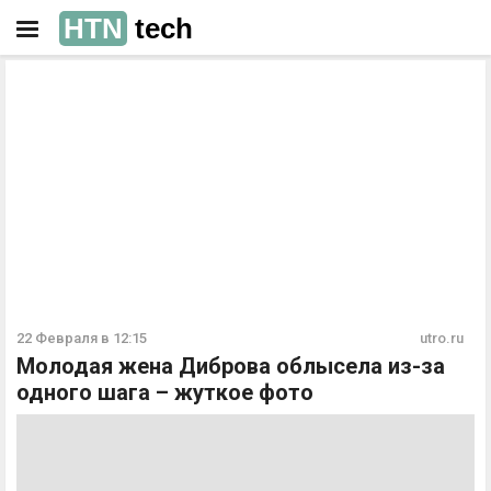
HTN
tech
РЕКЛАМА
РЕКЛАМА
22 Февраля в 12:15
utro.ru
Молодая жена Диброва облысела из-за
одного шага – жуткое фото