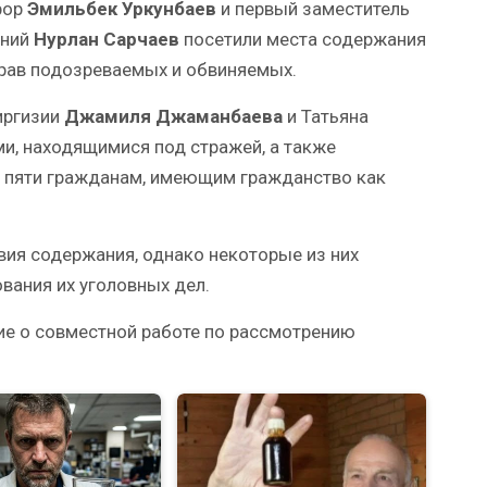
рор
Эмильбек Уркунбаев
и первый заместитель
аний
Нурлан Сарчаев
посетили места содержания
прав подозреваемых и обвиняемых.
иргизии
Джамиля Джаманбаева
и Татьяна
и, находящимися под стражей, а также
 пяти гражданам, имеющим гражданство как
ия содержания, однако некоторые из них
вания их уголовных дел.
ие о совместной работе по рассмотрению