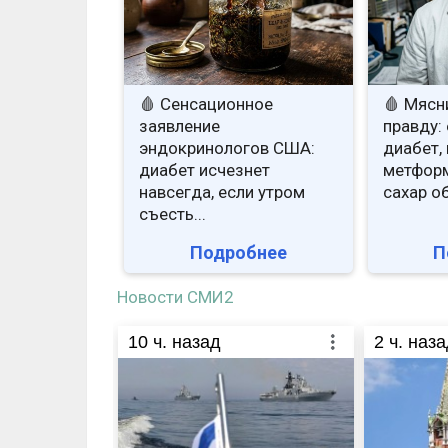
🩸 Сенсационное
🩸 Мясн
заявление
правду: 
эндокринологов США:
диабет, 
диабет исчезнет
метформ
навсегда, если утром
сахар о
съесть...
Подробнее
П
Новости СМИ2
10
ч. назад
2
ч. наза