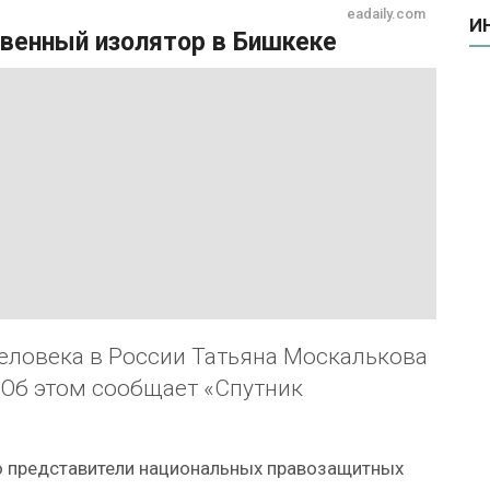
eadaily.com
И
твенный изолятор в Бишкеке
еловека в России Татьяна Москалькова
 Об этом сообщает «Спутник
ю представители национальных правозащитных