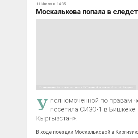
11 Июля в 14:35
Москалькова попала в следс
Уполномоченный по правам человека в РФ Татьяна Москалькова. Фото: сайт Госдумы
У
полномоченной по правам ч
посетила СИЗО-1 в Бишкеке.
Кыргызстан».
В ходе поездки Москальковой в Киргизи