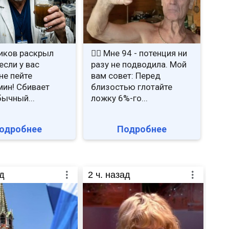
иков раскрыл
❤️‍🔥 Мне 94 - потенция ни
если у вас
разу не подводила. Мой
не пейте
вам совет: Перед
ин! Сбивает
близостью глотайте
бычный...
ложку 6%-го...
одробнее
Подробнее
д
2
ч. назад