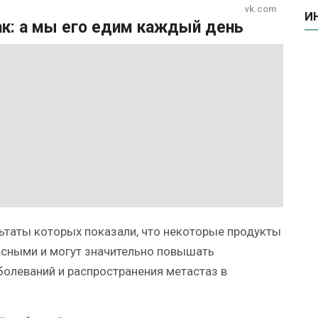
vk.com
И
ак: а мы его едим каждый день
ьтаты которых показали, что некоторые продукты
асными и могут значительно повышать
болеваний и распространения метастаз в