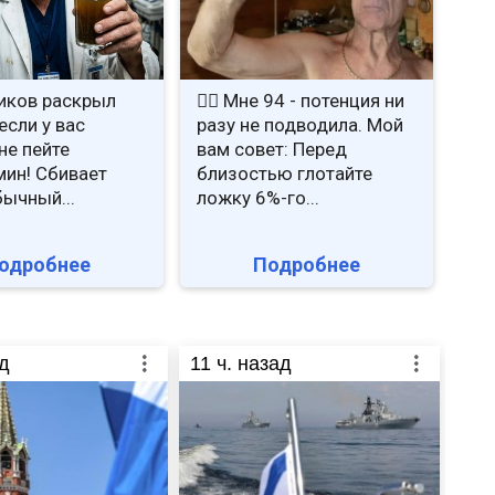
иков раскрыл
❤️‍🔥 Мне 94 - потенция ни
если у вас
разу не подводила. Мой
не пейте
вам совет: Перед
ин! Сбивает
близостью глотайте
бычный...
ложку 6%-го...
одробнее
Подробнее
д
11
ч. назад