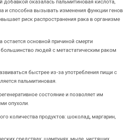
й добавкой оказалась пальмитиновая кислота,
ла и способна вызывать изменения функции генов
повышает риск распространения рака в организме
а остается основной причиной смерти
 большинство людей с метастатическим раком
азвиваться быстрее из-за употребления пищи с
ляется пальмитиновая.
регенеративное состояние и позволяет им
ми опухоли.
ого количества продуктов: шоколад, маргарин,
еских средствах: шампунях, мыле, чистящих