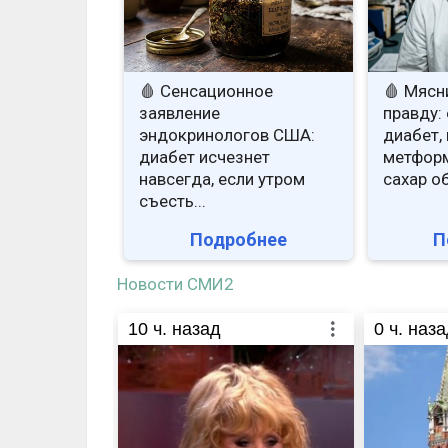
🩸 Сенсационное
🩸 Мясн
заявление
правду: 
эндокринологов США:
диабет, 
диабет исчезнет
метформ
навсегда, если утром
сахар о
съесть...
Подробнее
П
Новости СМИ2
10
ч. назад
0
ч. наза