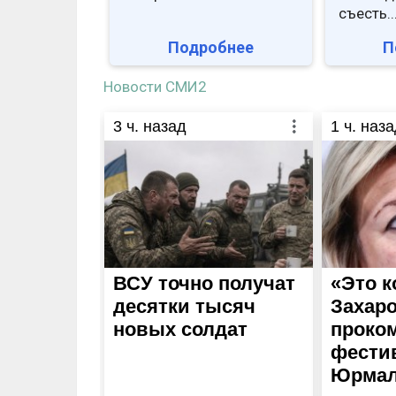
съесть..
Подробнее
П
Новости СМИ2
3
ч. назад
1
ч. наза
ВСУ точно получат
«Это к
десятки тысяч
Захар
новых солдат
проко
фести
Юрма