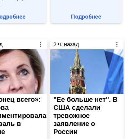
.
одробнее
Подробнее
д
2
ч. назад
онец всего»:
"Ее больше нет". В
ова
США сделали
мментировала
тревожное
валь в
заявление о
ле
России