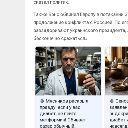
сказал политик.
Также Вэнс обвинил Европу в потакании З
продолжение конфликта с Россией. По ег
раззадоривают украинского президента, з
бесконечно сражаться».
🩸 Мясников раскрыл
🩸 Сенс
правду: если у вас
заявлен
диабет, не пейте
эндокри
метформин! Сбивает
диабет 
сахар обычный...
навсегд