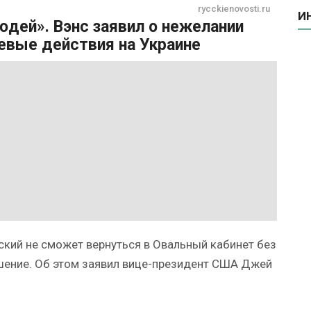
rycckienovosti.ru
И
юдей». Вэнс заявил о нежелании
евые действия на Украине
кий не сможет вернуться в Овальный кабинет без
шение. Об этом заявил вице-президент США Джей