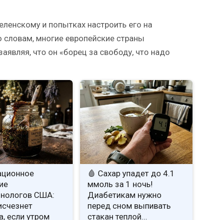
еленскому и попытках настроить его на
о словам, многие европейские страны
аявляя, что он «борец за свободу, что надо
ационное
🩸 Сахар упадет до 4.1
ие
ммоль за 1 ночь!
нологов США:
Диабетикам нужно
исчезнет
перед сном выпивать
а, если утром
стакан теплой...