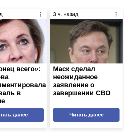
д
3
ч. назад
онец всего»:
Маск сделал
ова
неожиданное
мментировала
заявление о
валь в
завершении СВО
ле
тать далее
Читать далее