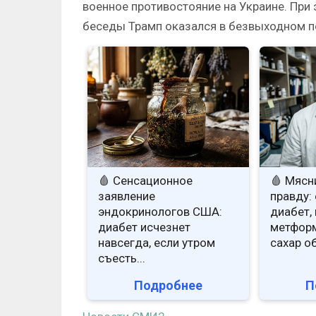
военное противостояние на Украине. При 
беседы Трамп оказался в безвыходном п
🩸 Сенсационное
🩸 Мясн
заявление
правду: 
эндокринологов США:
диабет, 
диабет исчезнет
метформ
навсегда, если утром
сахар о
съесть...
Подробнее
П