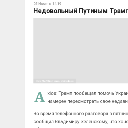
05 Июля в 14:19
Недовольный Путиным Трамп
Фото: The White House / wikimedia.org
A
xios: Трамп пообещал помочь Украи
намерен пересмотреть свое недавн
Во время телефонного разговора в пятни
сообщил Владимиру Зеленскому, что хоч