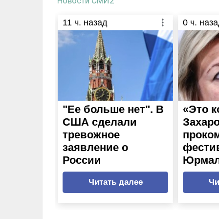
Новости СМИ2
11
ч. назад
0
ч. наза
"Ее больше нет". В
«Это к
США сделали
Захар
тревожное
проко
заявление о
фести
России
Юрма
Читать далее
Чи