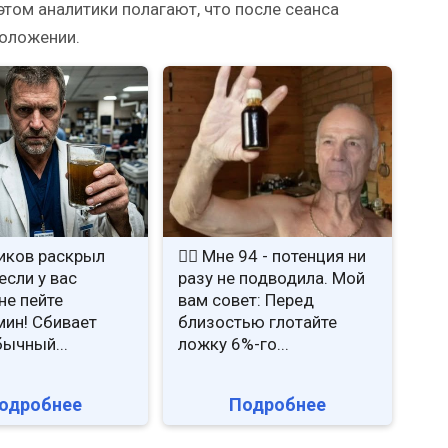
этом аналитики полагают, что после сеанса
оложении.
иков раскрыл
❤️‍🔥 Мне 94 - потенция ни
если у вас
разу не подводила. Мой
не пейте
вам совет: Перед
ин! Сбивает
близостью глотайте
бычный...
ложку 6%-го...
одробнее
Подробнее