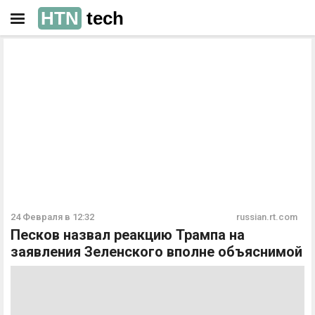
HTN
tech
РЕКЛАМА
РЕКЛАМА
24 Февраля в 12:32
russian.rt.com
Песков назвал реакцию Трампа на
заявления Зеленского вполне объяснимой