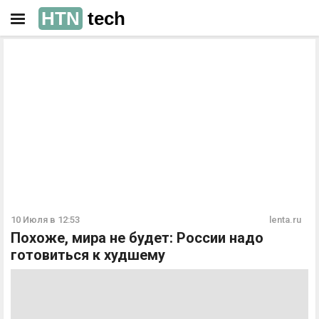
HTN
tech
РЕКЛАМА
РЕКЛАМА
10 Июля в 12:53
lenta.ru
Похоже, мира не будет: России надо
готовиться к худшему