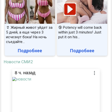
👙 Жирный живот уйдет за
🔞 Potency will come back
5 дней, а еще через 3
within just 3 minutes! Just
исчезнут бока! На ночь
put it on his…
съедайте...
Подробнее
Подробнее
Новости СМИ2
8
ч. назад