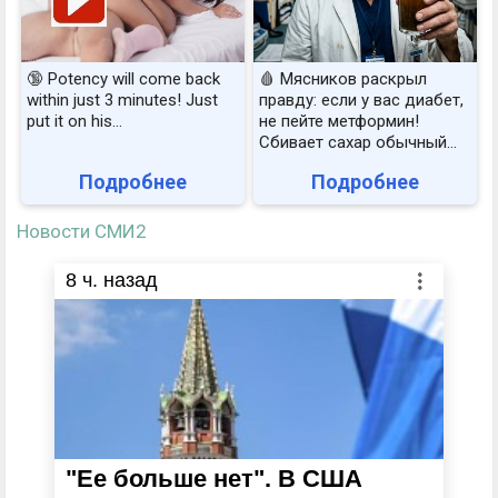
🔞 Potency will come back
🩸 Мясников раскрыл
within just 3 minutes! Just
правду: если у вас диабет,
put it on his…
не пейте метформин!
Сбивает сахар обычный...
Подробнее
Подробнее
Новости СМИ2
8
ч. назад
"Ее больше нет". В США