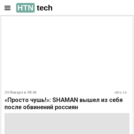
HTN
tech
РЕКЛАМА
РЕКЛАМА
24 Января в 08:46
utro.ru
«Просто чушь!»: SHAMAN вышел из себя
после обвинений россиян