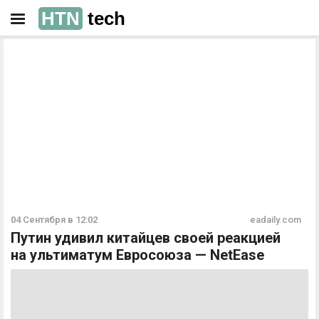
HTN
tech
РЕКЛАМА
РЕКЛАМА
04 Сентября в 12:02
eadaily.com
Путин удивил китайцев своей реакцией
на ультиматум Евросоюза — NetEase