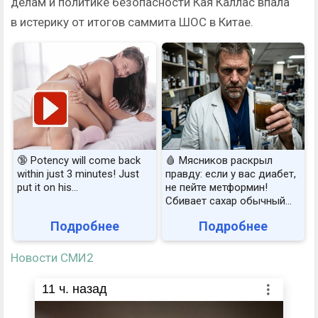
делам и политике безопасности Кая Каллас впала
в истерику от итогов саммита ШОС в Китае.
🔞 Potency will come back
🩸 Мясников раскрыл
within just 3 minutes! Just
правду: если у вас диабет,
put it on his…
не пейте метформин!
Сбивает сахар обычный...
Подробнее
Подробнее
Новости СМИ2
11
ч. назад