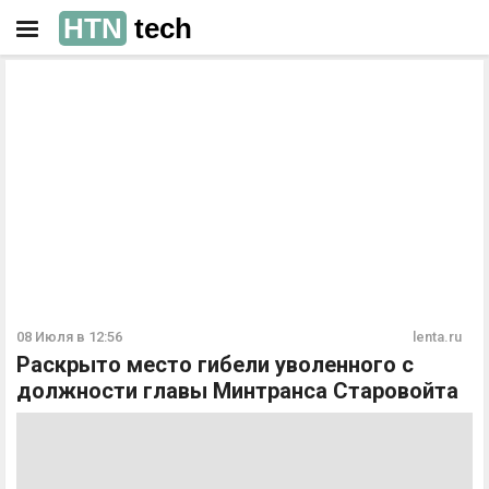
HTN
tech
РЕКЛАМА
РЕКЛАМА
08 Июля в 12:56
lenta.ru
Раскрыто место гибели уволенного с
должности главы Минтранса Старовойта