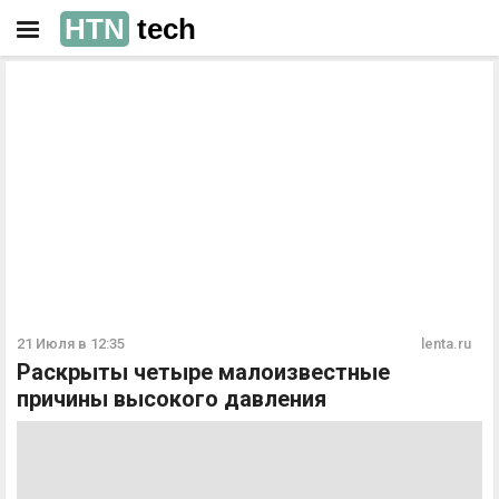
HTN
tech
РЕКЛАМА
РЕКЛАМА
21 Июля в 12:35
lenta.ru
Раскрыты четыре малоизвестные
причины высокого давления