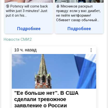
🔞 Potency will come back
🩸 Мясников раскрыл
within just 3 minutes! Just
правду: если у вас диабет,
put it on his…
не пейте метформин!
Сбивает сахар обычный...
Подробнее
Подробнее
Новости СМИ2
10
ч. назад
"Ее больше нет". В США
сделали тревожное
заявление о России