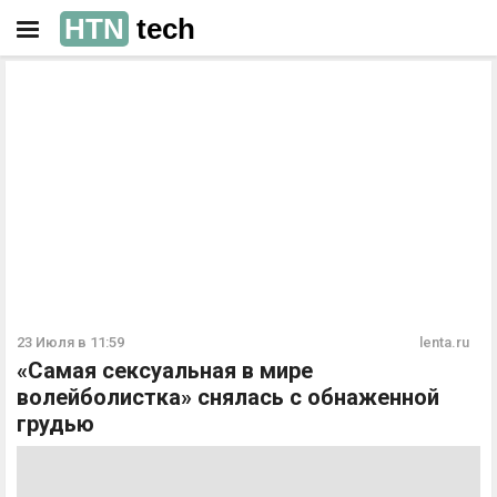
HTN
tech
РЕКЛАМА
РЕКЛАМА
23 Июля в 11:59
lenta.ru
«Самая сексуальная в мире
волейболистка» снялась с обнаженной
грудью