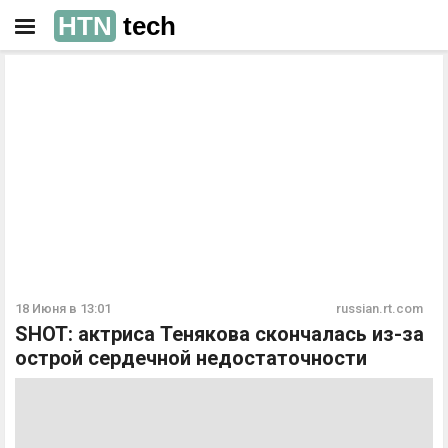
HTN
tech
РЕКЛАМА
РЕКЛАМА
18 Июня в 13:01
russian.rt.com
SHOT: актриса Тенякова скончалась из-за
острой сердечной недостаточности