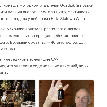
 конец, в моторном отделении Goździk (в правой
очти полный аналог — SW-680T. Это, фактически,
рого наладила у себя сама Huta Stalowa Wola.
век: механика водителя, располагающегося
век, размещенных во вращающейся «корзине»
щего. Возимый боезапас — 40 выстрелов. Для
мет ПКТ.
ет «лебединой песней» для САУ
в», что уцелеет в ходе военных действий, по их
авку.