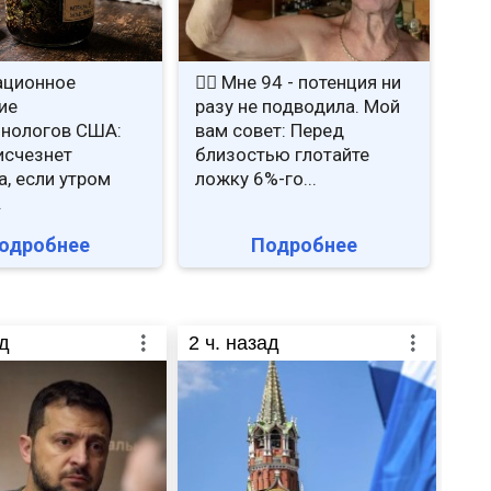
ационное
❤️‍🔥 Мне 94 - потенция ни
ие
разу не подводила. Мой
нологов США:
вам совет: Перед
исчезнет
близостью глотайте
а, если утром
ложку 6%-го...
.
одробнее
Подробнее
д
2
ч. назад