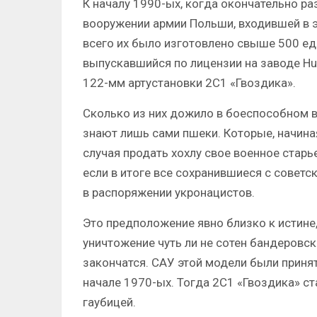
К началу 1990-ых, когда окончательно ра
вооружении армии Польши, входившей в э
всего их было изготовлено свыше 500 ед
выпускавшийся по лицензии на заводе Hu
122-мм артустановки 2С1 «Гвоздика».
Сколько из них дожило в боеспособном в
знают лишь сами пшеки. Которые, начиная
случая продать хохлу свое военное старь
если в итоге все сохранившиеся с советс
в распоряжении укронацистов.
Это предположение явно близко к истине
уничтожение чуть ли не сотен бандеровски
закончатся. САУ этой модели были приня
начале 1970-ых. Тогда 2С1 «Гвоздика» с
гаубицей.