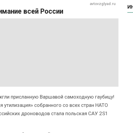
avtovzglyad.ru
И
нимание всей России
ожгли присланную Варшавой самоходную гаубицу!
я утилизация» собранного со всех стран НАТО
ссийских дроноводов стала польская САУ 2S1