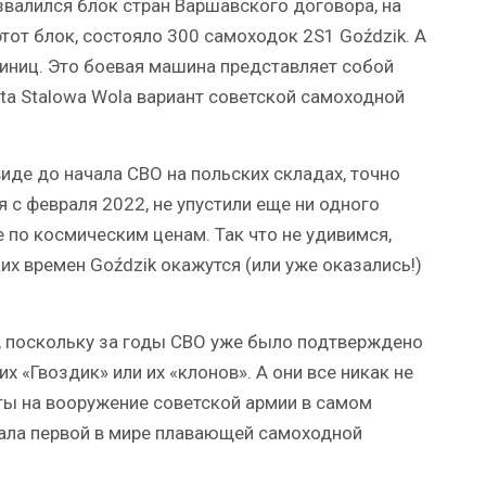
звалился блок стран Варшавского договора, на
тот блок, состояло 300 самоходок 2S1 Goździk. А
иниц. Это боевая машина представляет собой
ta Stalowa Wola вариант советской самоходной
иде до начала СВО на польских складах, точно
 с февраля 2022, не упустили еще ни одного
е по космическим ценам. Так что не удивимся,
ких времен Goździk окажутся (или уже оказались!)
, поскольку за годы СВО уже было подтверждено
х «Гвоздик» или их «клонов». А они все никак не
ты на вооружение советской армии в самом
тала первой в мире плавающей самоходной