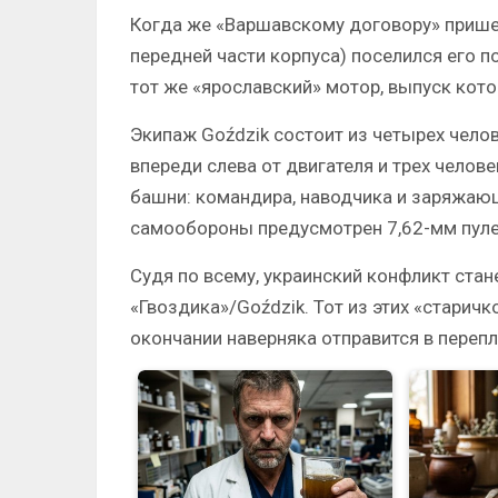
Когда же «Варшавскому договору» пришел
передней части корпуса) поселился его п
тот же «ярославский» мотор, выпуск кото
Экипаж Goździk состоит из четырех чело
впереди слева от двигателя и трех чело
башни: командира, наводчика и заряжаю
самообороны предусмотрен 7,62-мм пуле
Судя по всему, украинский конфликт стан
«Гвоздика»/Goździk. Тот из этих «старичко
окончании наверняка отправится в перепл