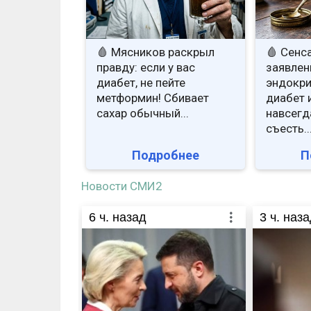
🩸 Мясников раскрыл
🩸 Сенс
правду: если у вас
заявлен
диабет, не пейте
эндокри
метформин! Сбивает
диабет 
сахар обычный...
навсегд
съесть..
Подробнее
П
Новости СМИ2
6
ч. назад
3
ч. наза