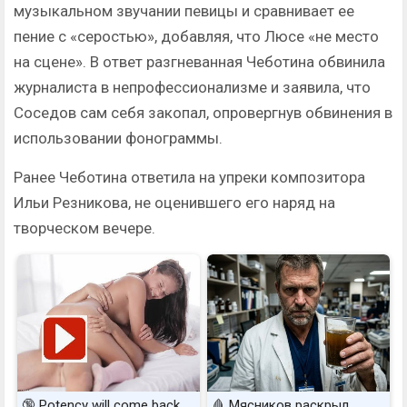
музыкальном звучании певицы и сравнивает ее
пение с «серостью», добавляя, что Люсе «не место
на сцене». В ответ разгневанная Чеботина обвинила
журналиста в непрофессионализме и заявила, что
Соседов сам себя закопал, опровергнув обвинения в
использовании фонограммы.
Ранее Чеботина ответила на упреки композитора
Ильи Резникова, не оценившего его наряд на
творческом вечере.
🔞 Potency will come back
🩸 Мясников раскрыл