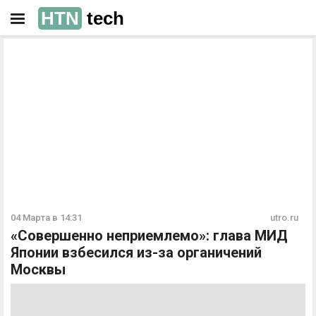
HTN
tech
РЕКЛАМА
РЕКЛАМА
04 Марта в 14:31
utro.ru
«Совершенно неприемлемо»: глава МИД
Японии взбесился из-за органичений
Москвы