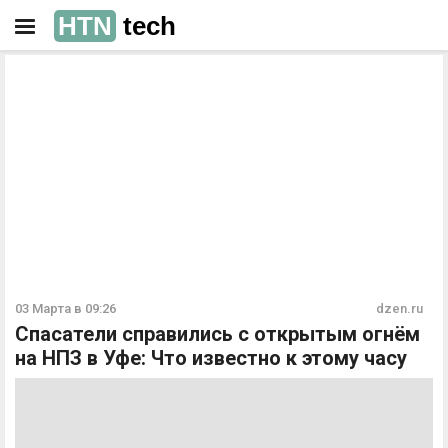
HTN
tech
РЕКЛАМА
РЕКЛАМА
03 Марта в 09:26
dzen.ru
Спасатели справились с открытым огнём
на НПЗ в Уфе: Что известно к этому часу