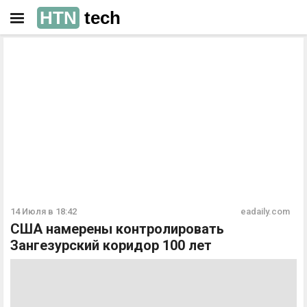
HTN
tech
РЕКЛАМА
РЕКЛАМА
14 Июля в 18:42
eadaily.com
США намерены контролировать
Зангезурский коридор 100 лет