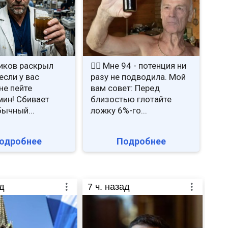
иков раскрыл
❤️‍🔥 Мне 94 - потенция ни
если у вас
разу не подводила. Мой
не пейте
вам совет: Перед
ин! Сбивает
близостью глотайте
бычный...
ложку 6%-го...
одробнее
Подробнее
д
7
ч. назад