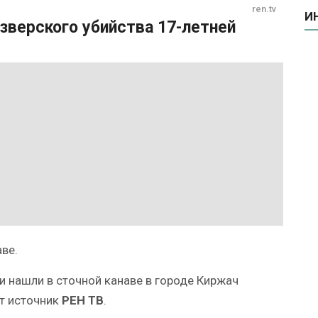
ren.tv
И
зверского убийства 17-летней
ве.
и нашли в сточной канаве в городе Киржач
т источник
РЕН ТВ
.