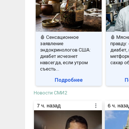
🩸 Сенсационное
🩸 Мясн
заявление
правду: 
эндокринологов США:
диабет, 
диабет исчезнет
метформ
навсегда, если утром
сахар о
съесть...
Подробнее
П
Новости СМИ2
7
ч. назад
6
ч. наза