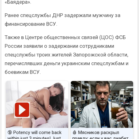
«Баядера».
Ранее спецслужбы ДНР задержали мужчину за
финансирование ВСУ.
Также в Центре общественных связей (ЦОС) ФСБ
России заявили о задержании сотрудниками
спецслужбы троих жителей Запорожской области,
перечислявших деньги украинским спецслужбам и
боевикам ВСУ.
🔞 Potency will come back
🩸 Мясников раскрыл
within just 3 minutes! Just
правду: если у вас диабет,