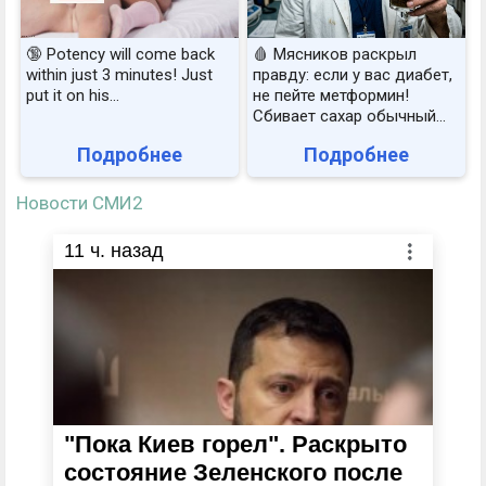
🔞 Potency will come back
🩸 Мясников раскрыл
within just 3 minutes! Just
правду: если у вас диабет,
put it on his…
не пейте метформин!
Сбивает сахар обычный...
Подробнее
Подробнее
Новости СМИ2
11
ч. назад
"Пока Киев горел". Раскрыто
состояние Зеленского после