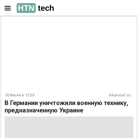
HTN
tech
РЕКЛАМА
РЕКЛАМА
10 Июля в 12:53
tvkarusel.ru
В Германии уничтожили военную технику,
предназначенную Украине