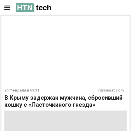
HTN
tech
РЕКЛАМА
РЕКЛАМА
24 Февраля в 09:31
russian.rt.com
В Крыму задержан мужчина, сбросивший
кошку с «Ласточкиного гнезда»