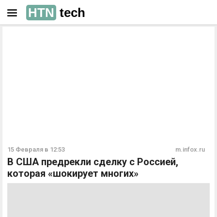
HTN
tech
РЕКЛАМА
РЕКЛАМА
15 Февраля в 12:53
m.infox.ru
В США предрекли сделку с Россией,
которая «шокирует многих»