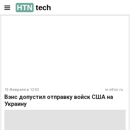
HTN
tech
РЕКЛАМА
РЕКЛАМА
15 Февраля в 12:52
m.infox.ru
Вэнс допустил отправку войск США на
Украину