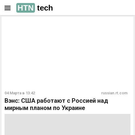
HTN
tech
РЕКЛАМА
РЕКЛАМА
04 Марта в 13:42
russian.rt.com
Вэнс: США работают с Россией над
мирным планом по Украине