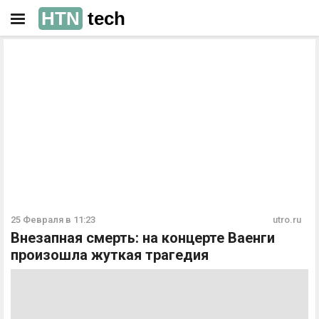
HTN
tech
РЕКЛАМА
РЕКЛАМА
25 Февраля в 11:23
utro.ru
Внезапная смерть: на концерте Ваенги
произошла жуткая трагедия