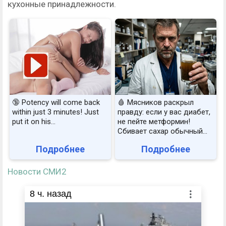
кухонные принадлежности.
🔞 Potency will come back
🩸 Мясников раскрыл
within just 3 minutes! Just
правду: если у вас диабет,
put it on his…
не пейте метформин!
Сбивает сахар обычный...
Подробнее
Подробнее
Новости СМИ2
8
ч. назад