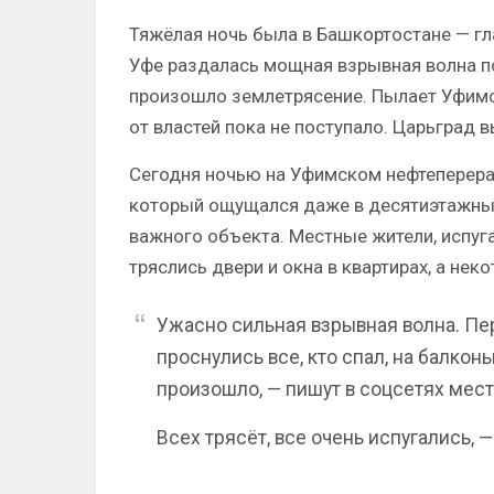
Тяжёлая ночь была в Башкортостане — гл
Уфе раздалась мощная взрывная волна по
произошло землетрясение. Пылает Уфимск
от властей пока не поступало. Царьград в
Сегодня ночью на Уфимском нефтепере
который ощущался даже в десятиэтажных
важного объекта. Местные жители, испуг
тряслись двери и окна в квартирах, а нек
Ужасно сильная взрывная волна. Пер
проснулись все, кто спал, на балкон
произошло, — пишут в соцсетях мес
Всех трясёт, все очень испугались, 