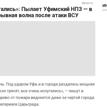
dzen.ru
И
угались»: Пылает Уфимский НПЗ — в
ывная волна после атаки ВСУ
ь. Под ударом Уфа, и в городе раздалась мощная
ех трясёт, все очень испугались», — пишут в
арево от пожара виднеется даже за чертой города.
материале Царьграда.