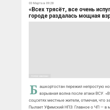
03 Марта в 09:28
«Всех трясёт, все очень исп
городе раздалась мощная взр
Коллаж Царьграда
Б
ашкортостан пережил непростую ноч
взрывная волна после атаки ВСУ. «Вс
соцсетях местные жители, отмечая, что з
Пылает Уфимский НПЗ. Главное о ЧП — в 