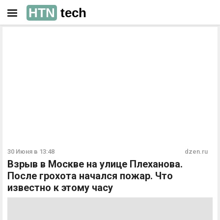
HTN
tech
РЕКЛАМА
РЕКЛАМА
30 Июня в 13:48
dzen.ru
Взрыв в Москве на улице Плеханова.
После грохота начался пожар. Что
известно к этому часу