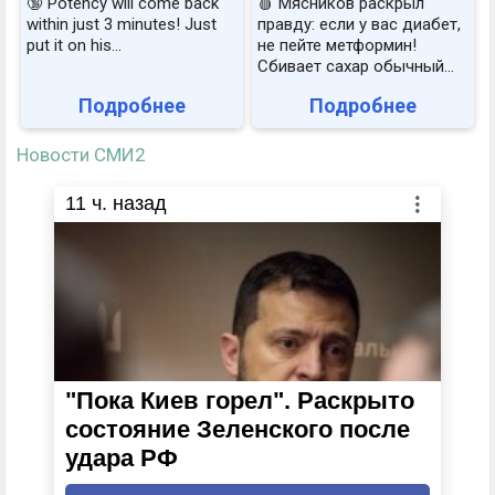
🔞 Potency will come back
🩸 Мясников раскрыл
within just 3 minutes! Just
правду: если у вас диабет,
put it on his…
не пейте метформин!
Сбивает сахар обычный...
Подробнее
Подробнее
Новости СМИ2
11
ч. назад
"Пока Киев горел". Раскрыто
состояние Зеленского после
удара РФ