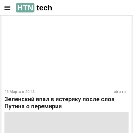
HTN
tech
РЕКЛАМА
РЕКЛАМА
15 Марта в 20:46
utro.ru
Зеленский впал в истерику после слов
Путина о перемирии